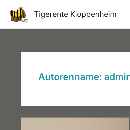
Zum
Tigerente Kloppenheim
Inhalt
springen
Autorenname: admi