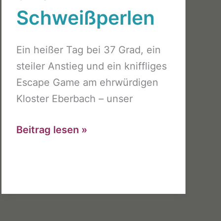
Schweißperlen
Ein heißer Tag bei 37 Grad, ein
steiler Anstieg und ein kniffliges
Escape Game am ehrwürdigen
Kloster Eberbach – unser
Betriebsausflug
Beitrag lesen »
in
den
Rheingau
–
mit