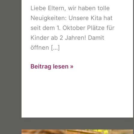
Liebe Eltern, wir haben tolle
Neuigkeiten: Unsere Kita hat
seit dem 1. Oktober Plätze für
Kinder ab 2 Jahren! Damit
öffnen […]
Ab
Beitrag lesen »
Oktober:
Plätze
für
Kinder
ab
2