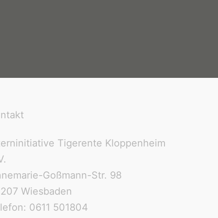
ntakt
terninitiative Tigerente Kloppenheim
V.
nemarie-Goßmann-Str. 98
5207 Wiesbaden
lefon:
0611 501804