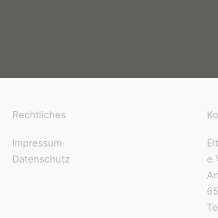
Rechtliches
Ko
Impressum
El
Datenschutz
e.
An
6
Te